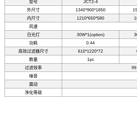
型号
JCT2-4
外尺寸
1340*900*1850
1
内尺寸
1210*650*580
1
风速
日光灯
30W*1(option)
3
功耗
0.44
高效过滤器尺寸
610*1220*72
数量
1pc
过滤效率
99
噪音
震动
净化等级